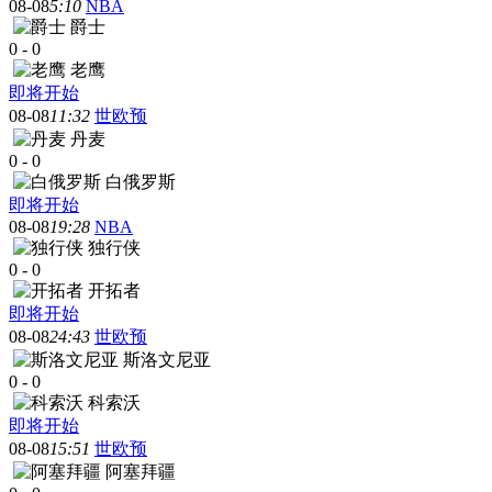
08-08
5:10
NBA
爵士
0
-
0
老鹰
即将开始
08-08
11:32
世欧预
丹麦
0
-
0
白俄罗斯
即将开始
08-08
19:28
NBA
独行侠
0
-
0
开拓者
即将开始
08-08
24:43
世欧预
斯洛文尼亚
0
-
0
科索沃
即将开始
08-08
15:51
世欧预
阿塞拜疆