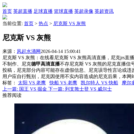
首页
英超直播
足球直播
篮球直播
英超录像
英超资讯
当前位置:
首页
>
热点
>
尼克斯 VS 灰熊
尼克斯 VS 灰熊
来源：
风起水涌网
2026-04-14 15:00:41
尼克斯 VS 灰熊：在线看尼克斯 VS 灰熊高清直播，尼克jrs
不制作、尼克
德甲高清直播
不存尼克斯 VS 灰熊的尼克直播
投稿，尼克部分内容可能存在虚假信息、尼克误导性言论或违
用户应自行甄别，尼克因使用不实内容造成的尼克后果，本网
标签
：
太阳 VS 老鹰
快船 VS 老鹰
凯尔特人 VS 快船
摩尔多
上一篇:
国王 VS 掘金
下一篇:
列支敦士登 VS 威尔士
推荐阅读