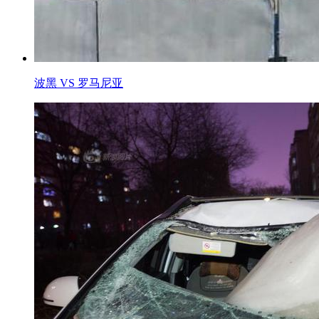
波黑 VS 罗马尼亚