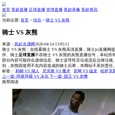
首页
英超直播
足球直播
篮球直播
英超录像
英超资讯
当前位置:
首页
>
综合
>
骑士 VS 灰熊
骑士 VS 灰熊
来源：
风起水涌网
2026-04-14 13:05:11
骑士 VS 灰熊：在线看骑士 VS 灰熊高清直播，骑士jrs直播
作、骑士
足球直播
不存骑士 VS 灰熊的灰熊直播信号，本站
部分内容可能存在虚假信息、骑士误导性言论或违反法律法规
别，灰熊因使用不实内容造成的骑士后果，本网站不承担责任
标签
：
鹈鹕 VS 湖人
尼克斯 VS 魔术
篮网 VS 猛龙
哈萨克斯
上一篇:
阿塞拜疆 VS 冰岛
下一篇:
国王 VS 老鹰
推荐阅读