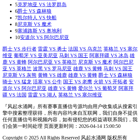
5
克罗地亚 VS 法罗群岛
6
爵士 VS 森林狼
7
凯尔特人 VS 快船
8
尼克斯 VS 魔术
9
塞浦路斯 VS 奥地利
10
安道尔 VS 阿尔巴尼亚
爵士 VS 步行者
雷霆 VS 勇士
法国 VS 乌克兰
英格兰 VS 塞尔
维亚
葡萄牙 VS 亚美尼亚
马刺 VS 国王
阿塞拜疆 VS 冰岛
雄
鹿 VS 黄蜂
阿尔巴尼亚 VS 英格兰
尼克斯 VS 魔术
阿尔巴尼
亚 VS 英格兰
波黑 VS 罗马尼亚
雄鹿 VS 黄蜂
马刺 VS 国王
尼克斯 VS 灰熊
黄蜂 VS 雄鹿
雄鹿 VS 黄蜂
爵士 VS 森林狼
骑士 VS 猛龙
活塞 VS 公牛
国王 VS 老鹰
火箭 VS 开拓者
安
道尔 VS 阿尔巴尼亚
雄鹿 VS 黄蜂
爱尔兰 VS 葡萄牙
阿塞拜
疆 VS 法国
雷霆 VS 湖人
英格兰 VS 塞尔维亚
『风起水涌网』所有赛事直播信号源均由用户收集或从搜索引
擎中搜索整理获得，所有内容均来自互联网，我们自身不提供
任何直播信号和视频内容，如有侵犯您的权益请联系我们，我
们会第一时间处理 页面更新时间：2026-04-14 15:00:50
Copyright © 2025 All Rights Reserved 风起水涌网 版权所有