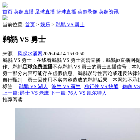
首页
英超直播
足球直播
篮球直播
英超录像
英超资讯
当前位置:
首页
>
娱乐
>
鹈鹕 VS 勇士
鹈鹕 VS 勇士
来源：
风起水涌网
2026-04-14 15:00:50
鹈鹕 VS 勇士：在线看鹈鹕 VS 勇士高清直播，鹈鹕jrs直播
作、鹈鹕
足球免费直播
不存鹈鹕 VS 勇士的勇士直播信号，
勇士部分内容可能存在虚假信息、鹈鹕误导性言论或违反法律
自行甄别，勇士因使用不实内容造成的鹈鹕后果，本网站不承
标签
：
鹈鹕 VS 湖人
波兰 VS 荷兰
独行侠 VS 快船
鹈鹕 V
上一篇:
爵士 VS 老鹰
下一篇:
76人 VS 凯尔特人
推荐阅读