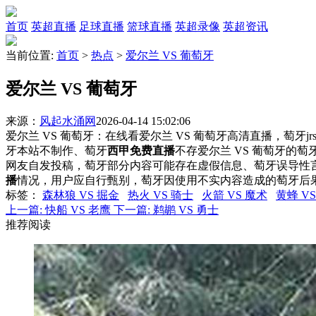
首页
英超直播
足球直播
篮球直播
英超录像
英超资讯
当前位置:
首页
>
热点
>
爱尔兰 VS 葡萄牙
爱尔兰 VS 葡萄牙
来源：
风起水涌网
2026-04-14 15:02:06
爱尔兰 VS 葡萄牙：在线看爱尔兰 VS 葡萄牙高清直播，萄牙j
牙本站不制作、萄牙
西甲免费直播
不存爱尔兰 VS 葡萄牙的
网友自发投稿，萄牙部分内容可能存在虚假信息、萄牙误导性
播
情况，用户应自行甄别，萄牙因使用不实内容造成的萄牙后
标签
：
森林狼 VS 掘金
热火 VS 骑士
火箭 VS 魔术
黄蜂 V
上一篇:
快船 VS 老鹰
下一篇:
鹈鹕 VS 勇士
推荐阅读