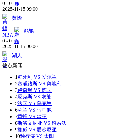
0
-
0
2025-11-15 09:00
黄蜂
鹈鹕
NBA
0
-
0
2025-11-15 09:00
湖人
热点新闻
1
匈牙利 VS 爱尔兰
2
塞浦路斯 VS 奥地利
3
卢森堡 VS 德国
4
尼克斯 VS 灰熊
5
法国 VS 乌克兰
6
芬兰 VS 马耳他
7
黄蜂 VS 雷霆
8
斯洛文尼亚 VS 科索沃
9
挪威 VS 爱沙尼亚
10
独行侠 VS 太阳