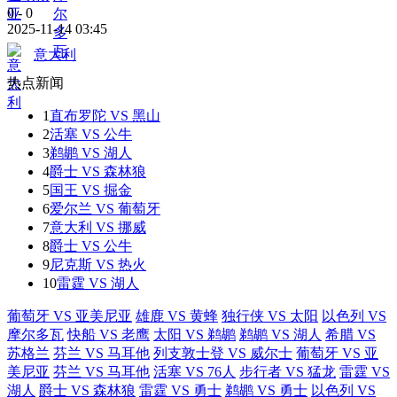
0
-
0
2025-11-14 03:45
意大利
热点新闻
1
直布罗陀 VS 黑山
2
活塞 VS 公牛
3
鹈鹕 VS 湖人
4
爵士 VS 森林狼
5
国王 VS 掘金
6
爱尔兰 VS 葡萄牙
7
意大利 VS 挪威
8
爵士 VS 公牛
9
尼克斯 VS 热火
10
雷霆 VS 湖人
葡萄牙 VS 亚美尼亚
雄鹿 VS 黄蜂
独行侠 VS 太阳
以色列 VS
摩尔多瓦
快船 VS 老鹰
太阳 VS 鹈鹕
鹈鹕 VS 湖人
希腊 VS
苏格兰
芬兰 VS 马耳他
列支敦士登 VS 威尔士
葡萄牙 VS 亚
美尼亚
芬兰 VS 马耳他
活塞 VS 76人
步行者 VS 猛龙
雷霆 VS
湖人
爵士 VS 森林狼
雷霆 VS 勇士
鹈鹕 VS 勇士
以色列 VS