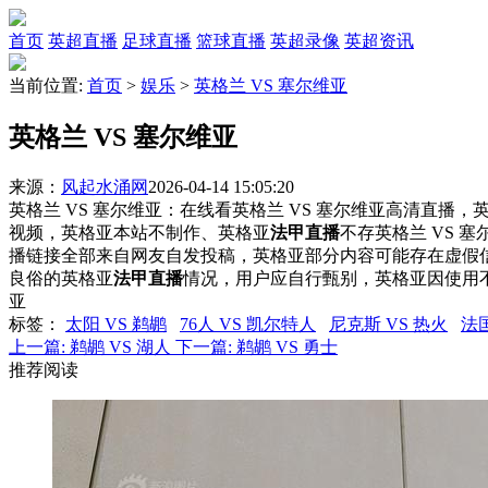
首页
英超直播
足球直播
篮球直播
英超录像
英超资讯
当前位置:
首页
>
娱乐
>
英格兰 VS 塞尔维亚
英格兰 VS 塞尔维亚
来源：
风起水涌网
2026-04-14 15:05:20
英格兰 VS 塞尔维亚：在线看英格兰 VS 塞尔维亚高清直播，英
视频，英格亚本站不制作、英格亚
法甲直播
不存英格兰 VS 
播链接全部来自网友自发投稿，英格亚部分内容可能存在虚假
良俗的英格亚
法甲直播
情况，用户应自行甄别，英格亚因使用
亚
标签
：
太阳 VS 鹈鹕
76人 VS 凯尔特人
尼克斯 VS 热火
法国
上一篇:
鹈鹕 VS 湖人
下一篇:
鹈鹕 VS 勇士
推荐阅读